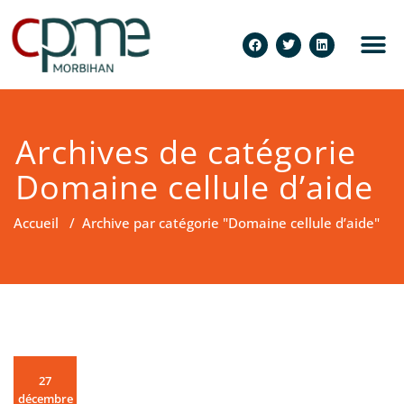
Archives de catégorie
Domaine cellule d’aide
Accueil
/
Archive par catégorie "Domaine cellule d’aide"
27
décembre