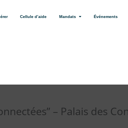
érer
Cellule d’aide
Mandats
Événements
nnectées” – Palais des Con