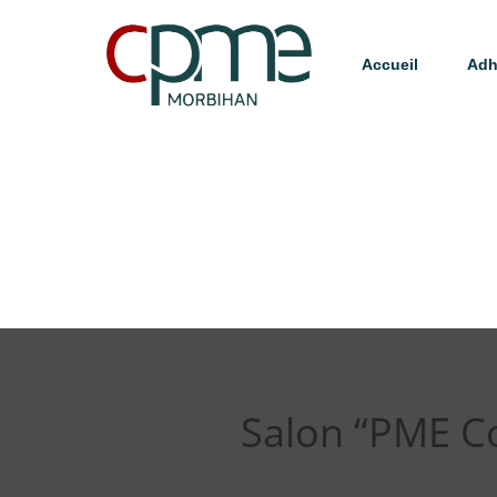
Accueil
Adh
Salon “PME Co