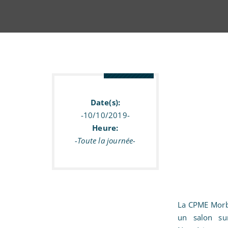
Date/ heure
Date(s):
-10/10/2019-
Heure:
-Toute la journée-
La CPME Morbi
un salon su