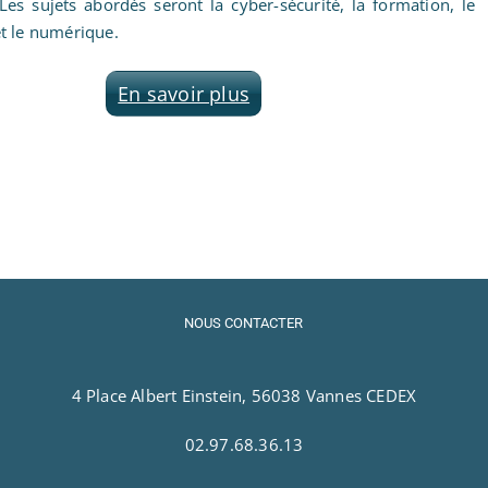
es sujets abordés seront la cyber-sécurité, la formation, le
t le numérique.
En savoir plus
NOUS CONTACTER
4 Place Albert Einstein, 56038 Vannes CEDEX
02.97.68.36.13