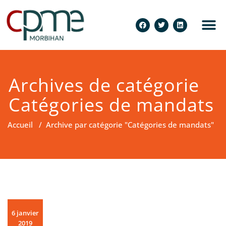
Archives de catégorie
Catégories de mandats
Accueil
/
Archive par catégorie "Catégories de mandats"
6 janvier
2019