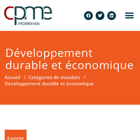
Développement
durable et économique
Accueil
/
Catégories de mandats
/
Développement durable et économique
6 janvier