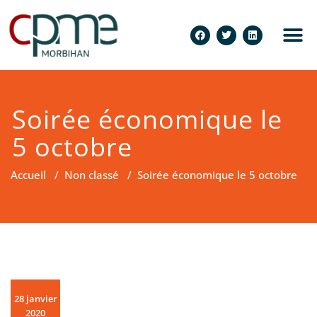
Soirée économique le
5 octobre
Accueil
/
Non classé
/
Soirée économique le 5 octobre
28 janvier
2020