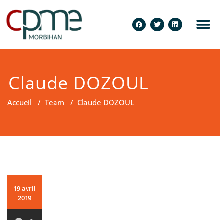
Claude DOZOUL
Accueil
/
Team
/
Claude DOZOUL
19 avril
2019